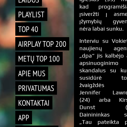
kad programiš
PLAYLIST
įsiveržti į asme
įžymybių gyve
TOP 40
nėra labai sunku.
Interviu su Vokiet
AIRPLAY TOP 200
naujienų agen
„dpa“ jis kalbėjo 
METŲ TOP 100
apsinuoginimo
skandalus su kur
APIE MUS
susidūrė tok
žvaigždės k
PRIVATUMAS
Jennifer Lawr
(24) arba Kir
KONTAKTAI
Dunst (32
Dainininkas s
APP
„Tau pateikta p