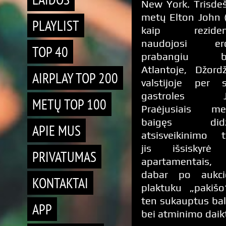
New York. Trisde
metų Elton John 
PLAYLIST
kaip rezidenc
naudojosi erd
TOP 40
prabangiu b
Atlantoje, Džordž
AIRPLAY TOP 200
valstijoje per 
gastroles J
METŲ TOP 100
Praėjusiais me
baigęs didži
APIE MUS
atsisveikinimo t
jis išsiskyrė
PRIVATUMAS
apartamentais
dabar po aukci
KONTAKTAI
plaktuku „pakišo
ten sukauptus ba
APP
bei atminimo daik