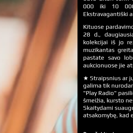
000 iki 10 00
Ekstravagantiški a
Kituose pardavimo
28 d., daugiausi
kolekcijai iš jo 
muzikantas greit
pastate savo lob
aukcionuose jie at
★ Straipsnius ar jų
galima tik nurodan
"Play Radio" pasili
šmeižia, kursto n
Skaitydami suaugus
atsakomybę, kad 