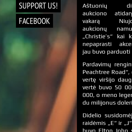
SUPPORT US!
Aštuonių di
aukciono atida
FACEBOOK
vakarą Niujo
aukcionų namu
„Christie’s“ kai k
nepaprasti akce
jau buvo parduoti 
Pardavimų rengin
Peachtree Road“, 
vertę viršijo dau
vertė buvo 50 00
000, o meno legen
du milijonus doler
Didelio susidomė
raidėmis „E“ ir „
buvo Elton John s