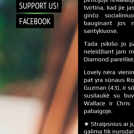
SUPPORT US!
tvirtina, kad jie j
ginčo socialini
FACEBOOK
bauginant jos n
santykiuose.
Tada įsikišo jo 
neleidžiant jam ma
Diamond pareiškė,
Lovely nėra vienin
pat yra sūnaus Ro
Guzman (43), ir sū
susilaukė su buv
Wallace ir Chris
pabaigoje.
★ Straipsnius ar jų
galima tik nurodan