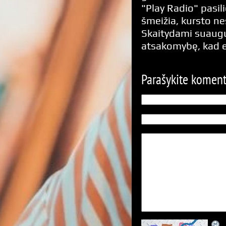
"Play Radio" pasili
šmeižia, kursto n
Skaitydami suaugus
atsakomybę, kad 
Parašykite komen