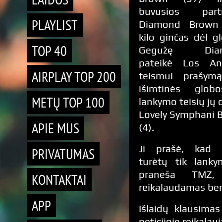
buvusios part
PLAYLIST
Diamond Brown
kilo ginčas dėl g
TOP 40
Gegužę Dia
pateikė Los An
AIRPLAY TOP 200
teismui prašym
išimtinės glob
METŲ TOP 100
lankymo teisių jų 
Lovely Symphani 
APIE MUS
(4).
Ji prašė, kad 
PRIVATUMAS
turėtų tik lanky
praneša TMZ, 
KONTAKTAI
reikalaudamas bend
APP
Išlaidų klausima
peticijoje reikalau