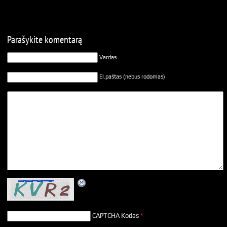
Parašykite komentarą
Vardas
El.paštas (nebus rodomas)
CAPTCHA Kodas
*