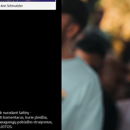
 Ann Schmutzler
k nurodant šaltinį -
ti komentarus, kurie įžeidžia,
augusiųjų pobūdžio straipsnius,
VUOTOS.