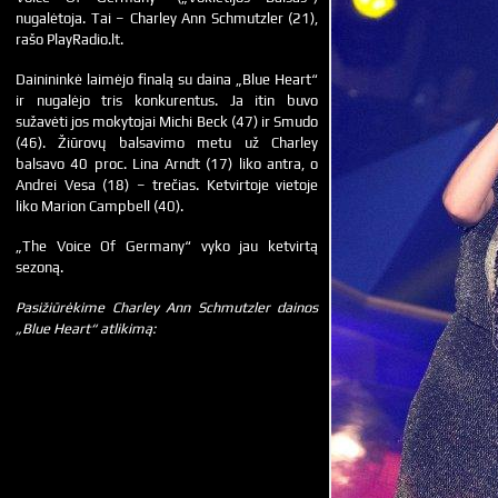
nugalėtoja. Tai – Charley Ann Schmutzler (21),
rašo PlayRadio.lt.
Dainininkė laimėjo finalą su daina „Blue Heart“
ir nugalėjo tris konkurentus. Ja itin buvo
sužavėti jos mokytojai Michi Beck (47) ir Smudo
(46). Žiūrovų balsavimo metu už Charley
balsavo 40 proc. Lina Arndt (17) liko antra, o
Andrei Vesa (18) – trečias. Ketvirtoje vietoje
liko Marion Campbell (40).
„The Voice Of Germany“ vyko jau ketvirtą
sezoną.
Pasižiūrėkime Charley Ann Schmutzler dainos
„Blue Heart“ atlikimą: