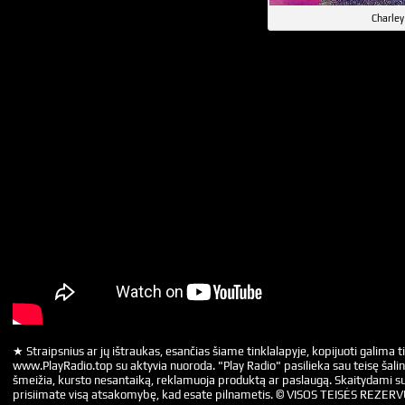
Charley
★ Straipsnius ar jų ištraukas, esančias šiame tinklalapyje, kopijuoti galima ti
www.PlayRadio.top su aktyvia nuoroda. "Play Radio" pasilieka sau teisę šalin
šmeižia, kursto nesantaiką, reklamuoja produktą ar paslaugą. Skaitydami su
prisiimate visą atsakomybę, kad esate pilnametis. © VISOS TEISĖS REZER