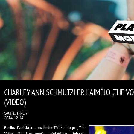
CHARLEY ANN SCHMUTZLER LAIMĖJO „THE VO
(VIDEO)
SAT.1, PRO7
2014.12.14
Berlin. Paaiškėjo muzikinio TV kastingo „The
Voice Of Germany“ („Vokietijos Balsas“)