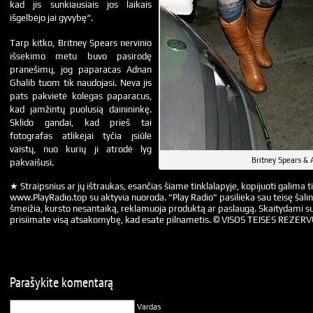
kad jis sunkiausiais jos laikais
išgelbėjo jai gyvybę“.
Tarp kitko, Britney Spears nervinio
išsekimo metu buvo pasirodę
pranešimų, jog paparacas Adnan
Ghalib tuom tik naudojasi. Neva jis
pats pakvietė kolegas paparacus,
kad įamžintų puolusią dainininkę.
Sklido gandai, kad prieš tai
fotografas atlikėjai tyčia įsiūlė
vaistų, nuo kurių ji atrodė lyg
Britney Spears & 
pakvaišusi.
★ Straipsnius ar jų ištraukas, esančias šiame tinklalapyje, kopijuoti galima ti
www.PlayRadio.top su aktyvia nuoroda. "Play Radio" pasilieka sau teisę šalin
šmeižia, kursto nesantaiką, reklamuoja produktą ar paslaugą. Skaitydami su
prisiimate visą atsakomybę, kad esate pilnametis. © VISOS TEISĖS REZER
Parašykite komentarą
Vardas