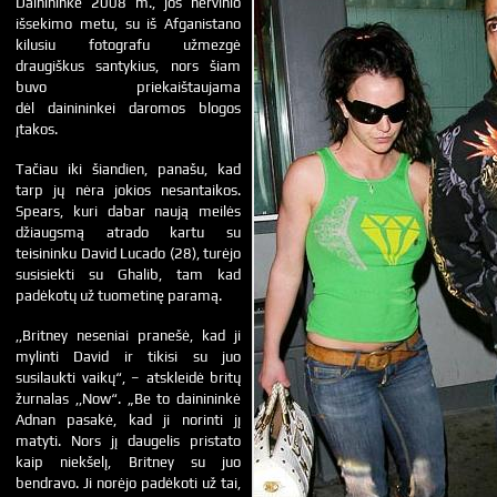
Dainininkė 2008 m., jos nervinio
išsekimo metu, su iš Afganistano
kilusiu fotografu užmezgė
draugiškus santykius, nors šiam
buvo priekaištaujama
dėl dainininkei daromos blogos
įtakos.
Tačiau iki šiandien, panašu, kad
tarp jų nėra jokios nesantaikos.
Spears, kuri dabar naują meilės
džiaugsmą atrado kartu su
teisininku David Lucado (28), turėjo
susisiekti su Ghalib, tam kad
padėkotų už tuometinę paramą.
,,Britney neseniai pranešė, kad ji
mylinti David ir tikisi su juo
susilaukti vaikų“, – atskleidė britų
žurnalas ,,Now“. „Be to dainininkė
Adnan pasakė, kad ji norinti jį
matyti. Nors jį daugelis pristato
kaip niekšelį, Britney su juo
bendravo. Ji norėjo padėkoti už tai,