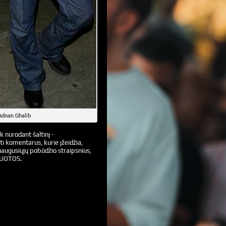
Adnan Ghalib
k nurodant šaltinį -
ti komentarus, kurie įžeidžia,
augusiųjų pobūdžio straipsnius,
VUOTOS.