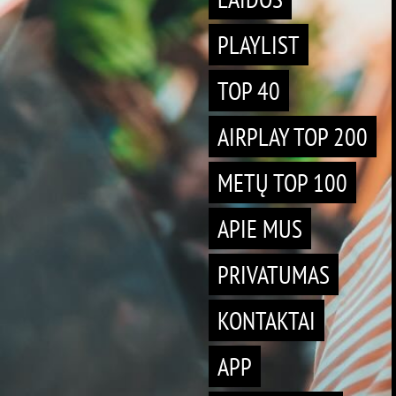
PLAYLIST
TOP 40
AIRPLAY TOP 200
METŲ TOP 100
APIE MUS
PRIVATUMAS
KONTAKTAI
APP