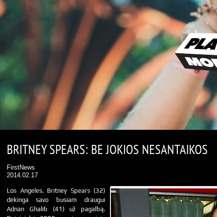
BRITNEY SPEARS: BE JOKIOS NESANTAIKOS
FirstNews
2014.02.17
Los Angeles. Britney Spears (32)
dėkinga savo busiam draugui
Adnan Ghalib (41) už pagalbą.