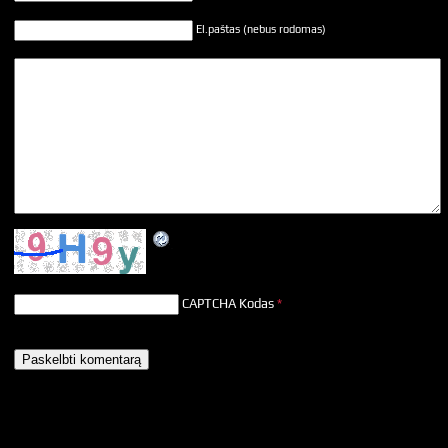
El.paštas (nebus rodomas)
CAPTCHA Kodas
*