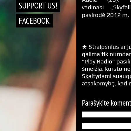
SUPPORT US!
vadinasi „Skyfall
pasirodė 2012 m.
FACEBOOK
★ Straipsnius ar jų
galima tik nurodan
"Play Radio" pasili
šmeižia, kursto n
Skaitydami suaugus
atsakomybę, kad 
Parašykite komen