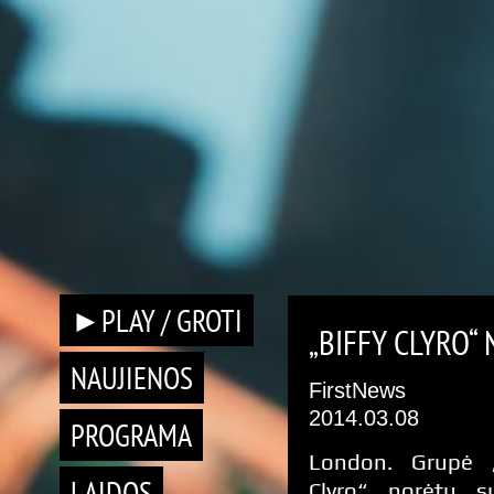
►PLAY / GROTI
„BIFFY CLYRO“
NAUJIENOS
FirstNews
2014.03.08
PROGRAMA
London. Grupė „
LAIDOS
Clyro“ norėtų su