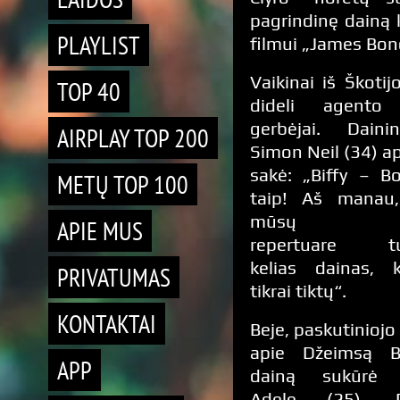
pagrindinę dainą 
PLAYLIST
filmui „James Bon
Vaikinai iš Škotij
TOP 40
dideli agento
gerbėjai. Dainin
AIRPLAY TOP 200
Simon Neil (34) ap
sakė: „Biffy – Bo
METŲ TOP 100
taip! Aš manau
mūsų
APIE MUS
repertuare tu
kelias dainas, k
PRIVATUMAS
tikrai tiktų“.
KONTAKTAI
Beje, paskutiniojo
apie Džeimsą B
APP
dainą sukūrė b
Adele (25). D