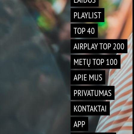
PLAYLIST
TOP 40
AIRPLAY TOP 200
METŲ TOP 100
APIE MUS
PRIVATUMAS
KONTAKTAI
APP