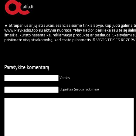
★ Straipsnius ar jų ištraukas, esančias šiame tinklalapyje, kopijuoti galima ti
www.PlayRadio.top su aktyvia nuoroda. "Play Radio" pasilieka sau teisę šalin
šmeižia, kursto nesantaiką, reklamuoja produktą ar paslaugą. Skaitydami su
prisiimate visą atsakomybę, kad esate pilnametis. © VISOS TEISĖS REZER
Parašykite komentarą
Vardas
El.paštas (nebus rodomas)