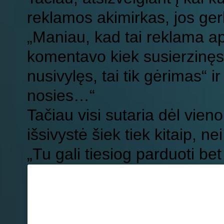
reklamos akimirkas, jos gerbė
„Maniau, kad tai reklama ap
komentavo kiek susierzinęs 
nusivylęs, tai tik gėrimas“ i
nosies…“
Tačiau visi sutaria dėl vieno
išsivystė šiek tiek kitaip, n
„Tu gali tiesiog parduoti bet