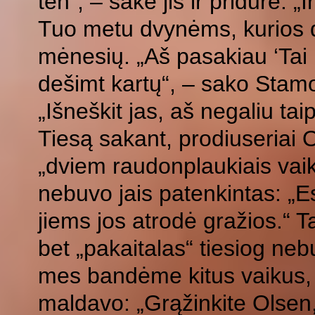
ten“, – sakė jis ir pridūrė: „I
Tuo metu dvynėms, kurios d
mėnesių. „Aš pasakiau ‘Tai n
dešimt kartų“, – sako Stamo
„Išneškit jas, aš negaliu taip 
Tiesą sakant, prodiuseriai
„dviem raudonplaukiais vaik
nebuvo jais patenkintas: „Es
jiems jos atrodė gražios.“ 
bet „pakaitalas“ tiesiog ne
mes bandėme kitus vaikus, b
maldavo: „Grąžinkite Olsen, 