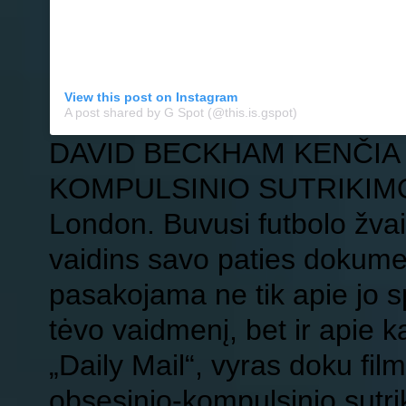
View this post on Instagram
A post shared by G Spot (@this.is.gspot)
DAVID BECKHAM KENČIA
KOMPULSINIO SUTRIKIM
London. Buvusi futbolo žv
vaidins savo paties dokumen
pasakojama ne tik apie jo s
tėvo vaidmenį, bet ir apie 
„Daily Mail“, vyras doku fil
obsesinio-kompulsinio sutri