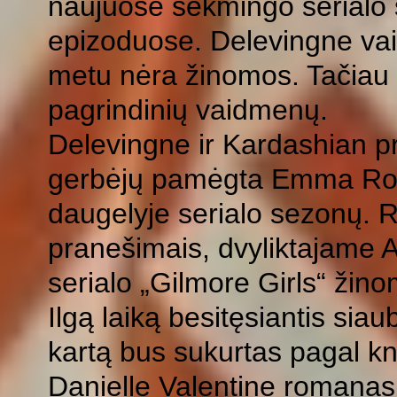
naujuose sėkmingo serialo 
epizoduose. Delevingne va
metu nėra žinomos. Tačiau m
pagrindinių vaidmenų.
Delevingne ir Kardashian pri
gerbėjų pamėgta Emma Rober
daugelyje serialo sezonų. R
pranešimais, dvyliktajame A
serialo „Gilmore Girls“ žin
Ilgą laiką besitęsiantis si
kartą bus sukurtas pagal k
Danielle Valentine romanas 