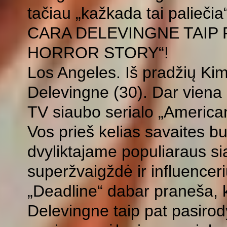
tačiau „kažkada tai paliečia“
CARA DELEVINGNE TAIP 
HORROR STORY“!
Los Angeles. Iš pradžių Ki
Delevingne (30). Dar viena 
TV siaubo serialo „American
Vos prieš kelias savaites b
dvyliktajame populiaraus si
superžvaigždė ir influencer
„Deadline“ dabar praneša, 
Delevingne taip pat pasiro