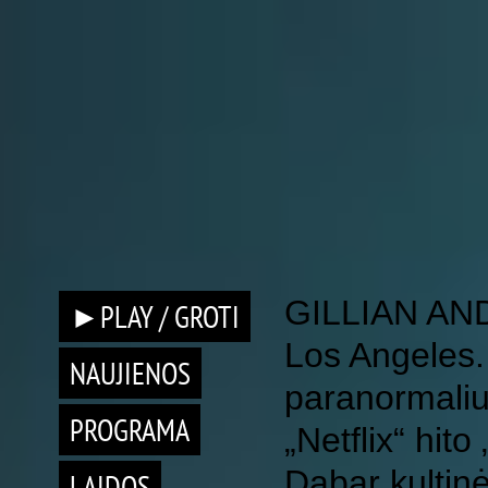
GILLIAN A
►PLAY / GROTI
Los Angeles. 
NAUJIENOS
paranormalius
PROGRAMA
„Netflix“ hit
Dabar kultinė
LAIDOS