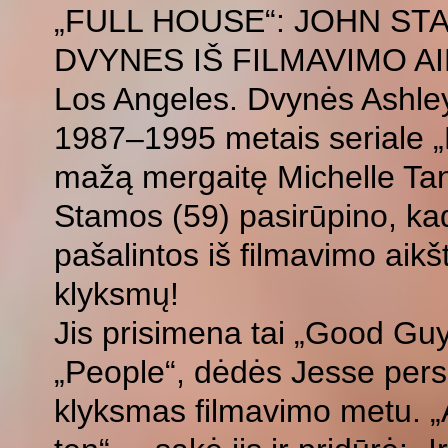
„FULL HOUSE“: JOHN ST
DVYNES IŠ FILMAVIMO A
Los Angeles. Dvynės Ashley
1987–1995 metais seriale „F
mažą mergaitę Michelle Tan
Stamos (59) pasirūpino, ka
pašalintos iš filmavimo aikšt
klyksmų!
Jis prisimena tai „Good Gu
„People“, dėdės Jesse pers
klyksmas filmavimo metu. „Ab