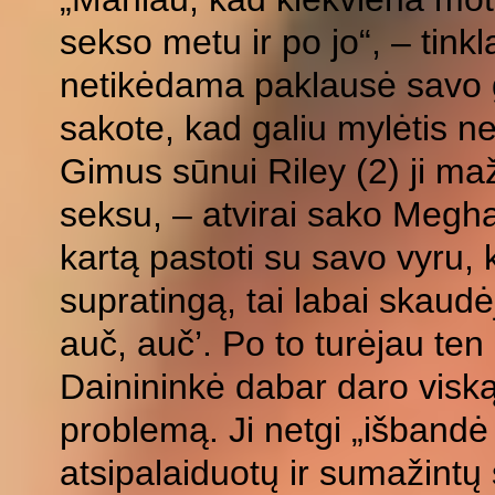
sekso metu ir po jo“, – tinkla
netikėdama paklausė savo g
sakote, kad galiu mylėtis 
Gimus sūnui Riley (2) ji m
seksu, – atvirai sako Megha
kartą pastoti su savo vyru, k
supratingą, tai labai skaudėj
auč, auč’. Po to turėjau ten 
Dainininkė dabar daro visk
problemą. Ji netgi „išbandė
atsipalaiduotų ir sumažintų