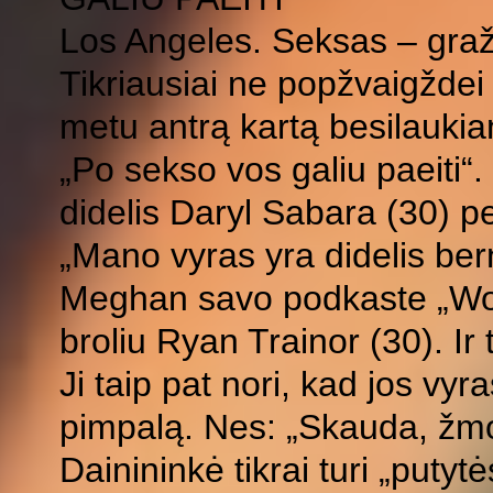
Los Angeles. Seksas – graž
Tikriausiai ne popžvaigždei
metu antrą kartą besilaukian
„Po sekso vos galiu paeiti“.
didelis Daryl Sabara (30) pe
„Mano vyras yra didelis be
Meghan savo podkaste „Worki
broliu Ryan Trainor (30). Ir 
Ji taip pat nori, kad jos vyr
pimpalą. Nes: „Skauda, ​​žm
Dainininkė tikrai turi „putyt