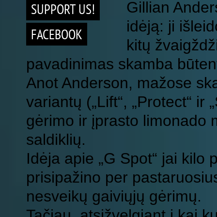
Gillian Ander
SUPPORT US!
idėją: ji išle
FACEBOOK
kitų žvaigždž
pavadinimas skamba būtent
Anot Anderson, mažose skard
variantų („Lift“, „Protect“ i
gėrimo ir įprasto limonado m
saldiklių.
Idėja apie „G Spot“ jai kilo
prisipažino per pastaruosiu
nesveikų gaiviųjų gėrimų.
Tačiau, atsižvelgiant į kai k