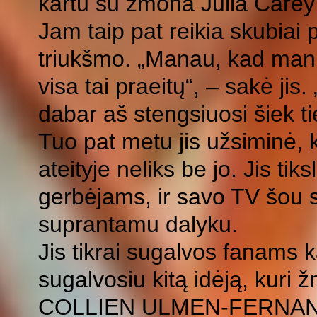
kartu su žmona Julia Carey (
Jam taip pat reikia skubiai 
triukšmo. „Manau, kad man re
visa tai praeitų“, – sakė jis
dabar aš stengsiuosi šiek tie
Tuo pat metu jis užsiminė, 
ateityje neliks be jo. Jis tik
gerbėjams, ir savo TV šou
suprantamu dalyku.
Jis tikrai sugalvos fanams k
sugalvosiu kitą idėją, kuri
COLLIEN ULMEN-FERNAN