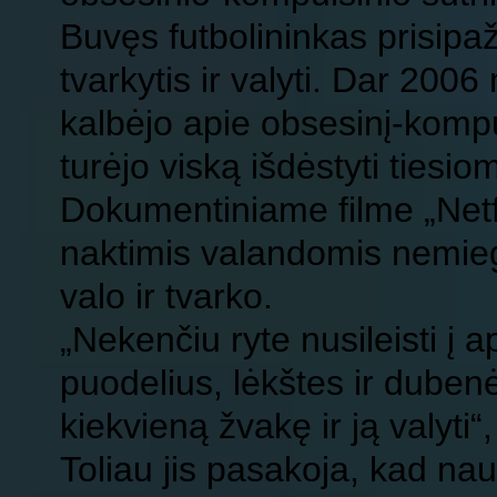
Buvęs futbolininkas prisipaž
tvarkytis ir valyti. Dar 2006
kalbėjo apie obsesinį-kompul
turėjo viską išdėstyti tiesio
Dokumentiniame filme „Netfli
naktimis valandomis nemiega
valo ir tvarko.
„Nekenčiu ryte nusileisti į a
puodelius, lėkštes ir dubenė
kiekvieną žvakę ir ją valyti“,
Toliau jis pasakoja, kad na