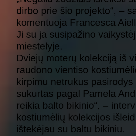
dirbo prie šio projekto“, – 
komentuoja Francesca Aiello
Ji su ja susipažino vaikyst
miestelyje.
Dviejų moterų kolekciją iš 
raudono vientiso kostiumėlio
kirpimu netrukus pasirodys b
sukurtas pagal Pamela Ande
reikia balto bikinio“, – int
kostiumėlių kolekcijos išle
ištekėjau su baltu bikiniu.