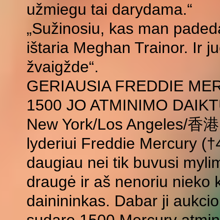
užmiegu tai darydama.“
„Sužinosiu, kas man padeda“
ištaria Meghan Trainor. Ir j
žvaigžde“.
GERIAUSIA FREDDIE M
1500 JO ATMINIMO DAIK
New York/Los Angeles/香港
lyderiui Freddie Mercury (
daugiau nei tik buvusi myli
draugė ir aš nenoriu nieko k
dainininkas. Dabar ji aukci