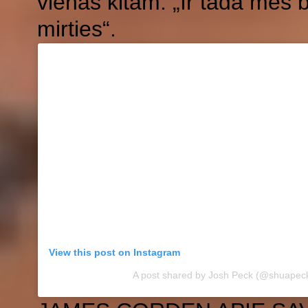
vienas kitam: „Ir tada mes 
mirties“.
View this post on Instagram
A post shared by Josh Peck (@shuapec