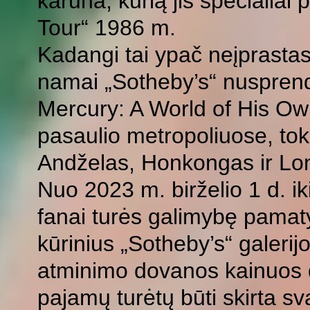
karūna, kurią jis specialiai
Tour“ 1986 m.
Kadangi tai ypač neįprastas
namai „Sotheby’s“ nusprend
Mercury: A World of His Ow
pasaulio metropoliuose, tok
Andželas, Honkongas ir Lo
Nuo 2023 m. birželio 1 d. i
fanai turės galimybę pamaty
kūrinius „Sotheby’s“ galerij
atminimo dovanos kainuos d
pajamų turėtų būti skirta sva