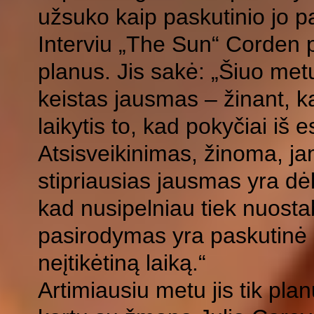
užsuko kaip paskutinio jo p
Interviu „The Sun“ Corden 
planus. Jis sakė: „Šiuo met
keistas jausmas – žinant, k
laikytis to, kad pokyčiai iš
Atsisveikinimas, žinoma, ja
stipriausias jausmas yra d
kad nusipelniau tiek nuostab
pasirodymas yra paskutinė 
neįtikėtiną laiką.“
Artimiausiu metu jis tik planu