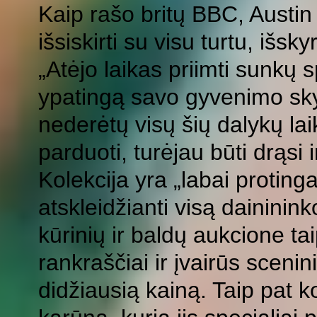
Kaip rašo britų BBC, Austin
išsiskirti su visu turtu, išs
„Atėjo laikas priimti sunkų 
ypatingą savo gyvenimo sky
nederėtų visų šių dalykų laik
parduoti, turėjau būti drąsi i
Kolekcija yra „labai protinga
atskleidžianti visą dainini
kūrinių ir baldų aukcione t
rankraščiai ir įvairūs scenin
didžiausią kainą. Taip pat k