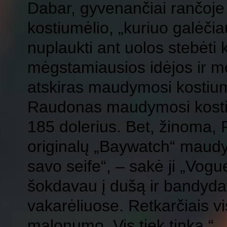
Dabar, gyvenančiai rančoje
kostiumėlio, „kuriuo galėčiau 
nuplaukti ant uolos stebėti k
mėgstamiausios idėjos ir mo
atskiras maudymosi kostiumė
Raudonas maudymosi kostium
185 dolerius. Bet, žinoma, 
originalų „Baywatch“ maudy
savo seife“, – sakė ji „Vogu
šokdavau į dušą ir bandyda
vakarėliuose. Retkarčiais v
malonumo. Vis tiek tinka.“