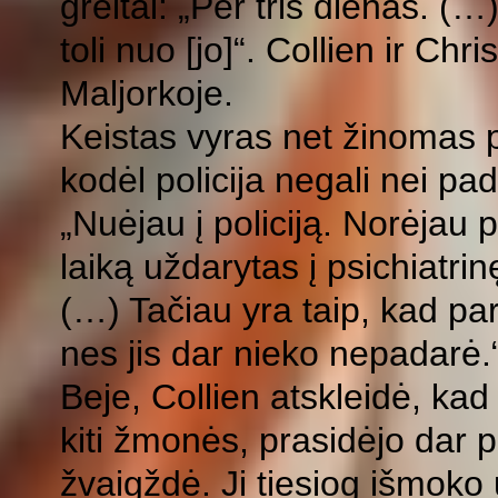
greitai: „Per tris dienas. (
toli nuo [jo]“. Collien ir Ch
Maljorkoje.
Keistas vyras net žinomas pol
kodėl policija negali nei pad
„Nuėjau į policiją. Norėjau 
laiką uždarytas į psichiatri
(…) Tačiau yra taip, kad pare
nes jis dar nieko nepadarė.
Beje, Collien atskleidė, kad
kiti žmonės, prasidėjo dar p
žvaigždė. Ji tiesiog išmoko u