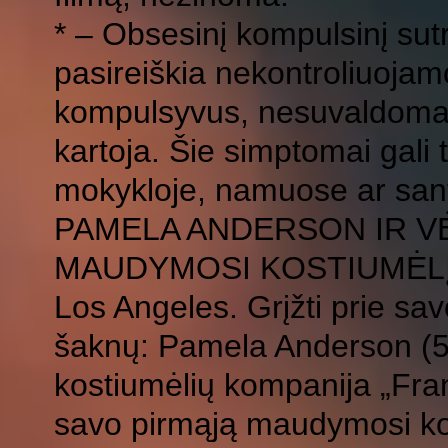
* – Obsesinį kompulsinį su
pasireiškia nekontroliuojamo
kompulsyvus, nesuvaldomas 
kartoja. Šie simptomai gali 
mokykloje, namuose ar san
PAMELA ANDERSON IR V
MAUDYMOSI KOSTIUMĖL
Los Angeles. Grįžti prie sa
šaknų: Pamela Anderson (5
kostiumėlių kompanija „Frank
savo pirmąją maudymosi kos