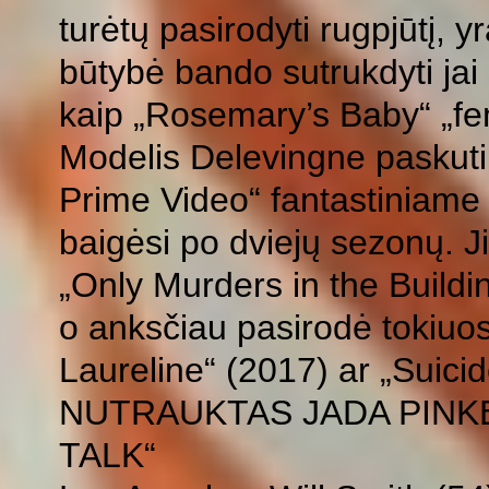
turėtų pasirodyti rugpjūtį, yr
būtybė bando sutrukdyti jai
kaip „Rosemary’s Baby“ „fem
Modelis Delevingne paskut
Prime Video“ fantastiniame 
baigėsi po dviejų sezonų. Ji
„Only Murders in the Buildin
o anksčiau pasirodė tokiuos
Laureline“ (2017) ar „Suici
NUTRAUKTAS JADA PINK
TALK“