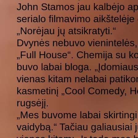
John Stamos jau kalbėjo api
serialo filmavimo aikštelėj
„Norėjau jų atsikratyti.“
Dvynės nebuvo vienintelės, 
„Full House“. Chemija su k
buvo labai bloga. „Įdomiaus
vienas kitam nelabai patik
kasmetinį „Cool Comedy, Ho
rugsėjį.
„Mes buvome labai skirtingi,
vaidybą.“ Tačiau galiausiai 