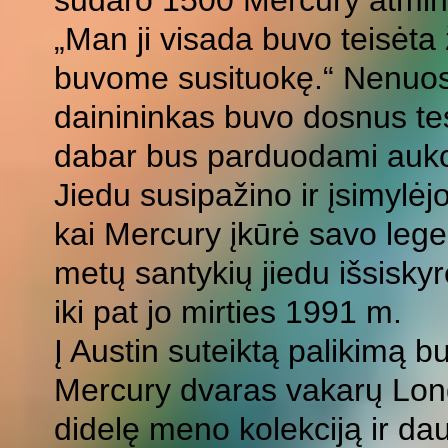
sudaro 1500 Mercury atmin
„Man ji visada buvo teisė
buvome susituokę.“ Nenuos
dainininkas buvo dosnus te
dabar bus parduodami aukc
Jiedu susipažino ir įsimylėjo
kai Mercury įkūrė savo leg
metų santykių jiedu išsiskyrė
iki pat jo mirties 1991 m.
Į Austin suteiktą palikimą 
Mercury dvaras vakarų Lond
didelę meno kolekciją ir da