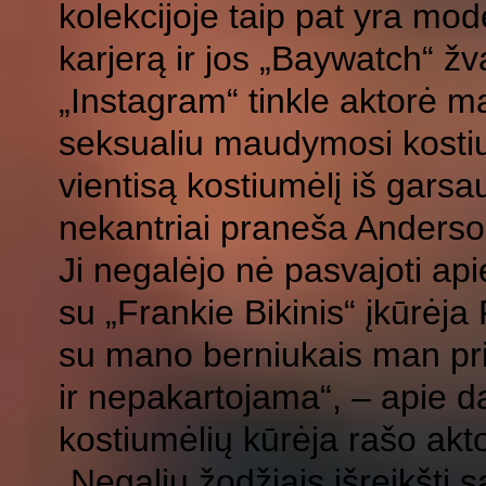
kolekcijoje taip pat yra mo
karjerą ir jos „Baywatch“ žv
„Instagram“ tinkle aktorė m
seksualiu maudymosi kostium
vientisą kostiumėlį iš garsau
nekantriai praneša Anderso
Ji negalėjo nė pasvajoti ap
su „Frankie Bikinis“ įkūrėja
su mano berniukais man prie
ir nepakartojama“, – apie 
kostiumėlių kūrėja rašo akto
„Negaliu žodžiais išreikšti