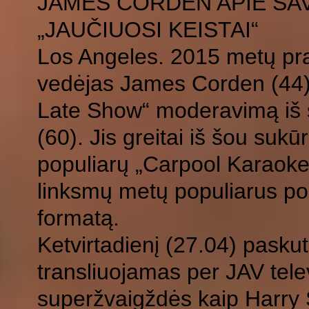
JAMES CORDEN APIE SAV
„JAUČIUOSI KEISTAI“
Los Angeles. 2015 metų pradž
vedėjas James Corden (44
Late Show“ moderavimą iš 
(60). Jis greitai iš šou sukū
populiarų „Carpool Karaoke“
linksmų metų populiarus pok
formatą.
Ketvirtadienį (27.04) pasku
transliuojamas per JAV tele
superžvaigždės kaip Harry St