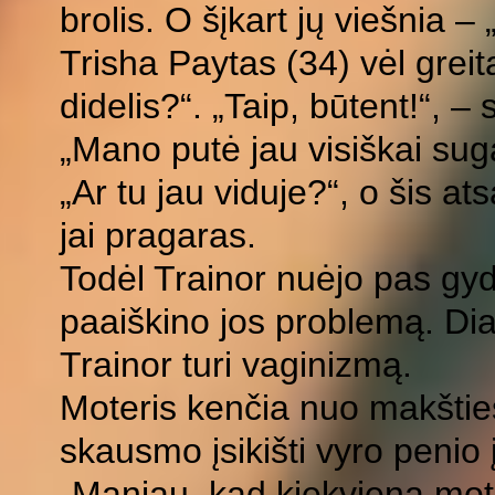
brolis. O šįkart jų viešnia –
Trisha Paytas (34) vėl greit
didelis?“. „Taip, būtent!“,
„Mano putė jau visiškai suga
„Ar tu jau viduje?“, o šis at
jai pragaras.
Todėl Trainor nuėjo pas gydy
paaiškino jos problemą. D
Trainor turi vaginizmą.
Moteris kenčia nuo makšties
skausmo įsikišti vyro penio 
„Maniau, kad kiekviena mot