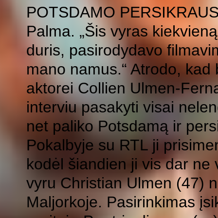
POTSDAMO PERSIKRAUS
Palma. „Šis vyras kiekvien
duris, pasirodydavo filmavim
mano namus.“ Atrodo, kad b
aktorei Collien Ulmen-Fern
interviu pasakyti visai nel
net paliko Potsdamą ir pers
Pokalbyje su RTL ji prisimen
kodėl šiandien ji vis dar ne 
vyru Christian Ulmen (47) 
Maljorkoje. Pasirinkimas įsi