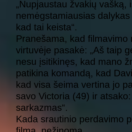
„Nupjaustau žvakių vašką, i
nemėgstamiausias dalykas y
kad tai keista“.
Pranešama, kad filmavimo m
virtuvėje pasakė: „Aš taip ge
nesu įsitikinęs, kad mano žmo
patikina komandą, kad David 
kad visa šeima vertina jo p
savo Victoria (49) ir atsako
sarkazmas“.
Kada srautinio perdavimo p
filmą, nežinoma.