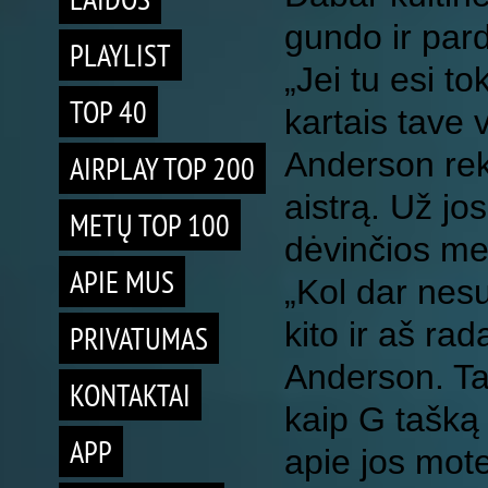
gundo ir par
PLAYLIST
„Jei tu esi t
TOP 40
kartais tave 
Anderson rek
AIRPLAY TOP 200
aistrą. Už jo
METŲ TOP 100
dėvinčios me
APIE MUS
„Kol dar nes
kito ir aš ra
PRIVATUMAS
Anderson. Tač
KONTAKTAI
kaip G tašką
APP
apie jos mot